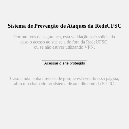
Sistema de Prevenção de Ataques da RedeUFSC
Por motivos de segurança, esta validação será solicitada
caso o acesso ao site seja de fora da RedeUFSC,
ou se não estiver utilizando VPN.
Caso ainda tenha dúvidas de porque está vendo essa página,
abra um chamado no sistema de atendimento da SeTIC.