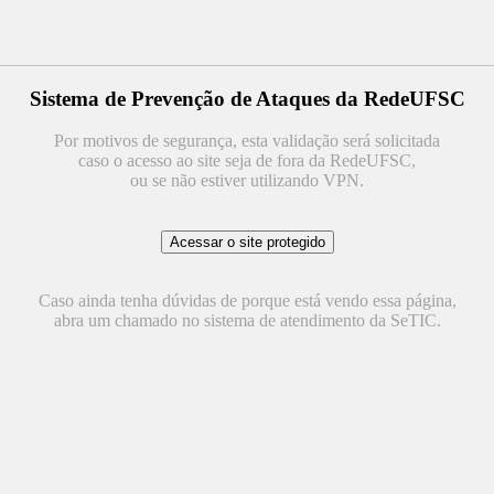
Sistema de Prevenção de Ataques da RedeUFSC
Por motivos de segurança, esta validação será solicitada
caso o acesso ao site seja de fora da RedeUFSC,
ou se não estiver utilizando VPN.
Caso ainda tenha dúvidas de porque está vendo essa página,
abra um chamado no sistema de atendimento da SeTIC.