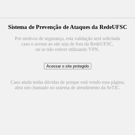
Sistema de Prevenção de Ataques da RedeUFSC
Por motivos de segurança, esta validação será solicitada
caso o acesso ao site seja de fora da RedeUFSC,
ou se não estiver utilizando VPN.
Caso ainda tenha dúvidas de porque está vendo essa página,
abra um chamado no sistema de atendimento da SeTIC.