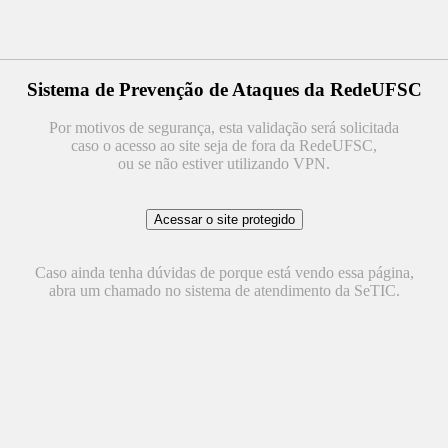
Sistema de Prevenção de Ataques da RedeUFSC
Por motivos de segurança, esta validação será solicitada
caso o acesso ao site seja de fora da RedeUFSC,
ou se não estiver utilizando VPN.
Caso ainda tenha dúvidas de porque está vendo essa página,
abra um chamado no sistema de atendimento da SeTIC.