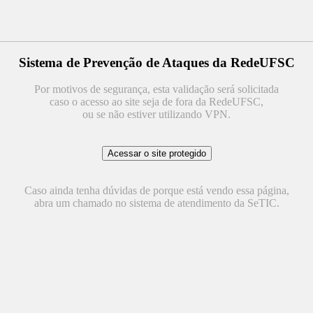
Sistema de Prevenção de Ataques da RedeUFSC
Por motivos de segurança, esta validação será solicitada
caso o acesso ao site seja de fora da RedeUFSC,
ou se não estiver utilizando VPN.
Caso ainda tenha dúvidas de porque está vendo essa página,
abra um chamado no sistema de atendimento da SeTIC.