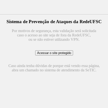
Sistema de Prevenção de Ataques da RedeUFSC
Por motivos de segurança, esta validação será solicitada
caso o acesso ao site seja de fora da RedeUFSC,
ou se não estiver utilizando VPN.
Caso ainda tenha dúvidas de porque está vendo essa página,
abra um chamado no sistema de atendimento da SeTIC.