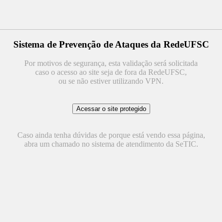
Sistema de Prevenção de Ataques da RedeUFSC
Por motivos de segurança, esta validação será solicitada
caso o acesso ao site seja de fora da RedeUFSC,
ou se não estiver utilizando VPN.
Caso ainda tenha dúvidas de porque está vendo essa página,
abra um chamado no sistema de atendimento da SeTIC.