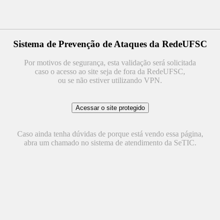
Sistema de Prevenção de Ataques da RedeUFSC
Por motivos de segurança, esta validação será solicitada
caso o acesso ao site seja de fora da RedeUFSC,
ou se não estiver utilizando VPN.
Caso ainda tenha dúvidas de porque está vendo essa página,
abra um chamado no sistema de atendimento da SeTIC.