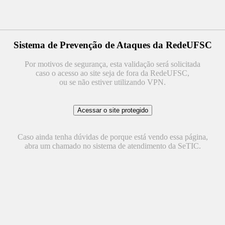
Sistema de Prevenção de Ataques da RedeUFSC
Por motivos de segurança, esta validação será solicitada
caso o acesso ao site seja de fora da RedeUFSC,
ou se não estiver utilizando VPN.
Caso ainda tenha dúvidas de porque está vendo essa página,
abra um chamado no sistema de atendimento da SeTIC.