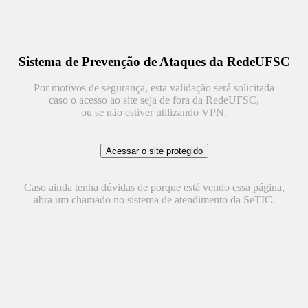
Sistema de Prevenção de Ataques da RedeUFSC
Por motivos de segurança, esta validação será solicitada
caso o acesso ao site seja de fora da RedeUFSC,
ou se não estiver utilizando VPN.
Caso ainda tenha dúvidas de porque está vendo essa página,
abra um chamado no sistema de atendimento da SeTIC.