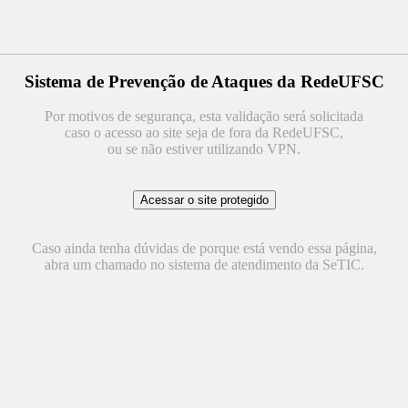
Sistema de Prevenção de Ataques da RedeUFSC
Por motivos de segurança, esta validação será solicitada
caso o acesso ao site seja de fora da RedeUFSC,
ou se não estiver utilizando VPN.
Caso ainda tenha dúvidas de porque está vendo essa página,
abra um chamado no sistema de atendimento da SeTIC.