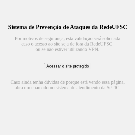
Sistema de Prevenção de Ataques da RedeUFSC
Por motivos de segurança, esta validação será solicitada
caso o acesso ao site seja de fora da RedeUFSC,
ou se não estiver utilizando VPN.
Caso ainda tenha dúvidas de porque está vendo essa página,
abra um chamado no sistema de atendimento da SeTIC.