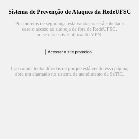
Sistema de Prevenção de Ataques da RedeUFSC
Por motivos de segurança, esta validação será solicitada
caso o acesso ao site seja de fora da RedeUFSC,
ou se não estiver utilizando VPN.
Caso ainda tenha dúvidas de porque está vendo essa página,
abra um chamado no sistema de atendimento da SeTIC.