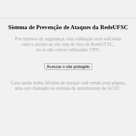
Sistema de Prevenção de Ataques da RedeUFSC
Por motivos de segurança, esta validação será solicitada
caso o acesso ao site seja de fora da RedeUFSC,
ou se não estiver utilizando VPN.
Caso ainda tenha dúvidas de porque está vendo essa página,
abra um chamado no sistema de atendimento da SeTIC.