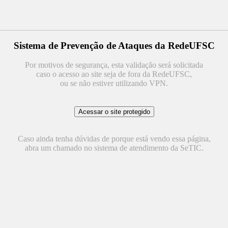
Sistema de Prevenção de Ataques da RedeUFSC
Por motivos de segurança, esta validação será solicitada
caso o acesso ao site seja de fora da RedeUFSC,
ou se não estiver utilizando VPN.
Caso ainda tenha dúvidas de porque está vendo essa página,
abra um chamado no sistema de atendimento da SeTIC.