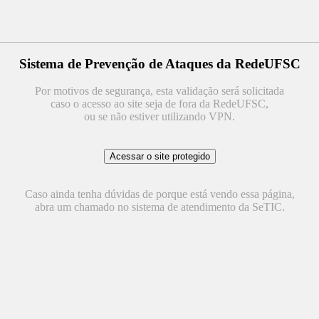
Sistema de Prevenção de Ataques da RedeUFSC
Por motivos de segurança, esta validação será solicitada
caso o acesso ao site seja de fora da RedeUFSC,
ou se não estiver utilizando VPN.
Caso ainda tenha dúvidas de porque está vendo essa página,
abra um chamado no sistema de atendimento da SeTIC.