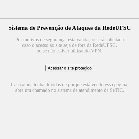
Sistema de Prevenção de Ataques da RedeUFSC
Por motivos de segurança, esta validação será solicitada
caso o acesso ao site seja de fora da RedeUFSC,
ou se não estiver utilizando VPN.
Caso ainda tenha dúvidas de porque está vendo essa página,
abra um chamado no sistema de atendimento da SeTIC.