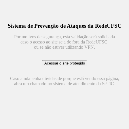
Sistema de Prevenção de Ataques da RedeUFSC
Por motivos de segurança, esta validação será solicitada
caso o acesso ao site seja de fora da RedeUFSC,
ou se não estiver utilizando VPN.
Caso ainda tenha dúvidas de porque está vendo essa página,
abra um chamado no sistema de atendimento da SeTIC.