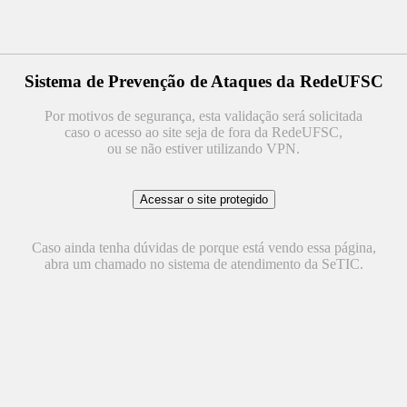
Sistema de Prevenção de Ataques da RedeUFSC
Por motivos de segurança, esta validação será solicitada
caso o acesso ao site seja de fora da RedeUFSC,
ou se não estiver utilizando VPN.
Caso ainda tenha dúvidas de porque está vendo essa página,
abra um chamado no sistema de atendimento da SeTIC.