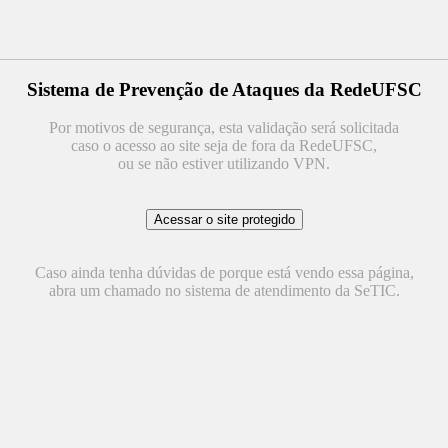
Sistema de Prevenção de Ataques da RedeUFSC
Por motivos de segurança, esta validação será solicitada
caso o acesso ao site seja de fora da RedeUFSC,
ou se não estiver utilizando VPN.
Caso ainda tenha dúvidas de porque está vendo essa página,
abra um chamado no sistema de atendimento da SeTIC.