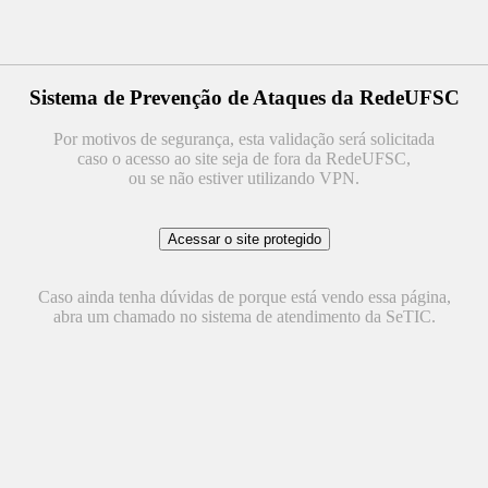
Sistema de Prevenção de Ataques da RedeUFSC
Por motivos de segurança, esta validação será solicitada
caso o acesso ao site seja de fora da RedeUFSC,
ou se não estiver utilizando VPN.
Caso ainda tenha dúvidas de porque está vendo essa página,
abra um chamado no sistema de atendimento da SeTIC.