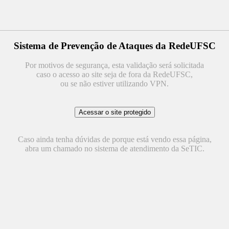
Sistema de Prevenção de Ataques da RedeUFSC
Por motivos de segurança, esta validação será solicitada
caso o acesso ao site seja de fora da RedeUFSC,
ou se não estiver utilizando VPN.
Caso ainda tenha dúvidas de porque está vendo essa página,
abra um chamado no sistema de atendimento da SeTIC.