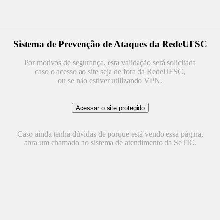
Sistema de Prevenção de Ataques da RedeUFSC
Por motivos de segurança, esta validação será solicitada
caso o acesso ao site seja de fora da RedeUFSC,
ou se não estiver utilizando VPN.
Caso ainda tenha dúvidas de porque está vendo essa página,
abra um chamado no sistema de atendimento da SeTIC.