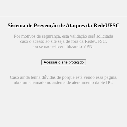
Sistema de Prevenção de Ataques da RedeUFSC
Por motivos de segurança, esta validação será solicitada
caso o acesso ao site seja de fora da RedeUFSC,
ou se não estiver utilizando VPN.
Caso ainda tenha dúvidas de porque está vendo essa página,
abra um chamado no sistema de atendimento da SeTIC.