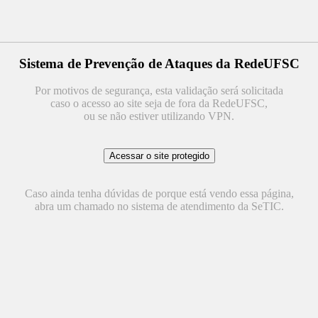
Sistema de Prevenção de Ataques da RedeUFSC
Por motivos de segurança, esta validação será solicitada
caso o acesso ao site seja de fora da RedeUFSC,
ou se não estiver utilizando VPN.
Caso ainda tenha dúvidas de porque está vendo essa página,
abra um chamado no sistema de atendimento da SeTIC.