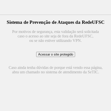
Sistema de Prevenção de Ataques da RedeUFSC
Por motivos de segurança, esta validação será solicitada
caso o acesso ao site seja de fora da RedeUFSC,
ou se não estiver utilizando VPN.
Caso ainda tenha dúvidas de porque está vendo essa página,
abra um chamado no sistema de atendimento da SeTIC.