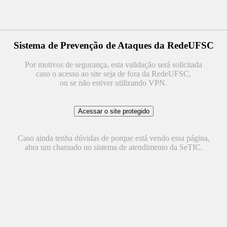
Sistema de Prevenção de Ataques da RedeUFSC
Por motivos de segurança, esta validação será solicitada
caso o acesso ao site seja de fora da RedeUFSC,
ou se não estiver utilizando VPN.
Caso ainda tenha dúvidas de porque está vendo essa página,
abra um chamado no sistema de atendimento da SeTIC.