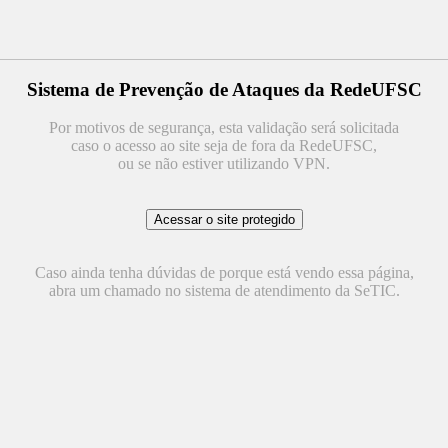
Sistema de Prevenção de Ataques da RedeUFSC
Por motivos de segurança, esta validação será solicitada
caso o acesso ao site seja de fora da RedeUFSC,
ou se não estiver utilizando VPN.
Caso ainda tenha dúvidas de porque está vendo essa página,
abra um chamado no sistema de atendimento da SeTIC.