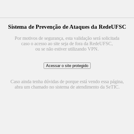
Sistema de Prevenção de Ataques da RedeUFSC
Por motivos de segurança, esta validação será solicitada
caso o acesso ao site seja de fora da RedeUFSC,
ou se não estiver utilizando VPN.
Caso ainda tenha dúvidas de porque está vendo essa página,
abra um chamado no sistema de atendimento da SeTIC.