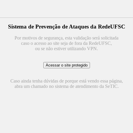
Sistema de Prevenção de Ataques da RedeUFSC
Por motivos de segurança, esta validação será solicitada
caso o acesso ao site seja de fora da RedeUFSC,
ou se não estiver utilizando VPN.
Caso ainda tenha dúvidas de porque está vendo essa página,
abra um chamado no sistema de atendimento da SeTIC.