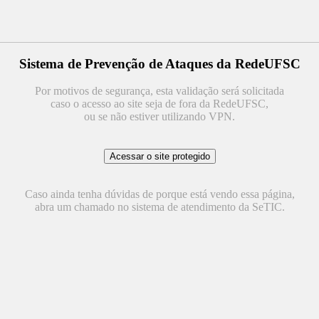
Sistema de Prevenção de Ataques da RedeUFSC
Por motivos de segurança, esta validação será solicitada
caso o acesso ao site seja de fora da RedeUFSC,
ou se não estiver utilizando VPN.
Caso ainda tenha dúvidas de porque está vendo essa página,
abra um chamado no sistema de atendimento da SeTIC.