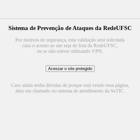
Sistema de Prevenção de Ataques da RedeUFSC
Por motivos de segurança, esta validação será solicitada
caso o acesso ao site seja de fora da RedeUFSC,
ou se não estiver utilizando VPN.
Caso ainda tenha dúvidas de porque está vendo essa página,
abra um chamado no sistema de atendimento da SeTIC.