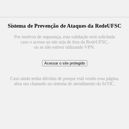
Sistema de Prevenção de Ataques da RedeUFSC
Por motivos de segurança, esta validação será solicitada
caso o acesso ao site seja de fora da RedeUFSC,
ou se não estiver utilizando VPN.
Caso ainda tenha dúvidas de porque está vendo essa página,
abra um chamado no sistema de atendimento da SeTIC.