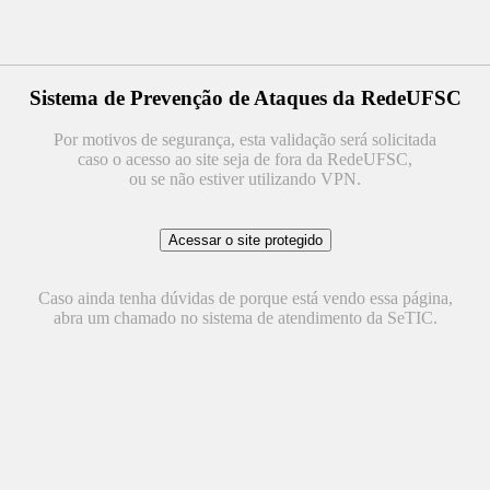
Sistema de Prevenção de Ataques da RedeUFSC
Por motivos de segurança, esta validação será solicitada
caso o acesso ao site seja de fora da RedeUFSC,
ou se não estiver utilizando VPN.
Caso ainda tenha dúvidas de porque está vendo essa página,
abra um chamado no sistema de atendimento da SeTIC.