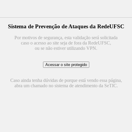
Sistema de Prevenção de Ataques da RedeUFSC
Por motivos de segurança, esta validação será solicitada
caso o acesso ao site seja de fora da RedeUFSC,
ou se não estiver utilizando VPN.
Caso ainda tenha dúvidas de porque está vendo essa página,
abra um chamado no sistema de atendimento da SeTIC.