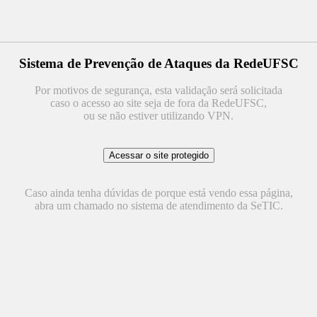
Sistema de Prevenção de Ataques da RedeUFSC
Por motivos de segurança, esta validação será solicitada
caso o acesso ao site seja de fora da RedeUFSC,
ou se não estiver utilizando VPN.
Caso ainda tenha dúvidas de porque está vendo essa página,
abra um chamado no sistema de atendimento da SeTIC.