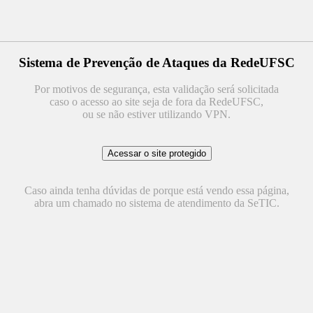
Sistema de Prevenção de Ataques da RedeUFSC
Por motivos de segurança, esta validação será solicitada
caso o acesso ao site seja de fora da RedeUFSC,
ou se não estiver utilizando VPN.
Caso ainda tenha dúvidas de porque está vendo essa página,
abra um chamado no sistema de atendimento da SeTIC.