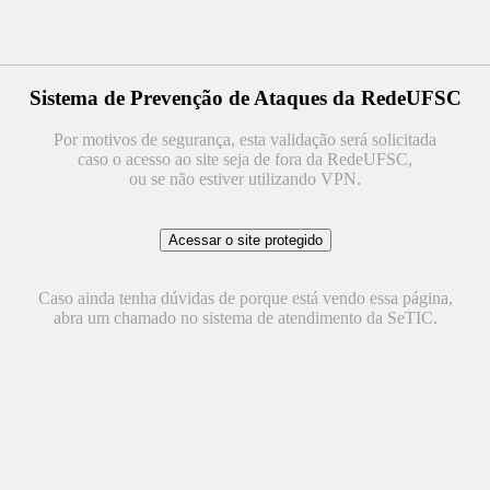
Sistema de Prevenção de Ataques da RedeUFSC
Por motivos de segurança, esta validação será solicitada
caso o acesso ao site seja de fora da RedeUFSC,
ou se não estiver utilizando VPN.
Caso ainda tenha dúvidas de porque está vendo essa página,
abra um chamado no sistema de atendimento da SeTIC.