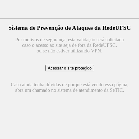
Sistema de Prevenção de Ataques da RedeUFSC
Por motivos de segurança, esta validação será solicitada
caso o acesso ao site seja de fora da RedeUFSC,
ou se não estiver utilizando VPN.
Caso ainda tenha dúvidas de porque está vendo essa página,
abra um chamado no sistema de atendimento da SeTIC.