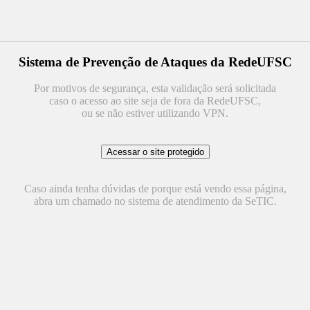
Sistema de Prevenção de Ataques da RedeUFSC
Por motivos de segurança, esta validação será solicitada
caso o acesso ao site seja de fora da RedeUFSC,
ou se não estiver utilizando VPN.
Caso ainda tenha dúvidas de porque está vendo essa página,
abra um chamado no sistema de atendimento da SeTIC.