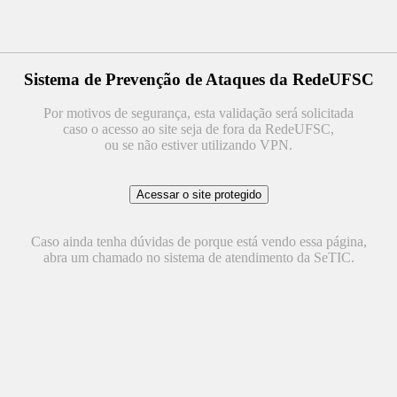
Sistema de Prevenção de Ataques da RedeUFSC
Por motivos de segurança, esta validação será solicitada
caso o acesso ao site seja de fora da RedeUFSC,
ou se não estiver utilizando VPN.
Caso ainda tenha dúvidas de porque está vendo essa página,
abra um chamado no sistema de atendimento da SeTIC.