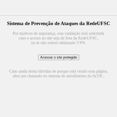
Sistema de Prevenção de Ataques da RedeUFSC
Por motivos de segurança, esta validação será solicitada
caso o acesso ao site seja de fora da RedeUFSC,
ou se não estiver utilizando VPN.
Caso ainda tenha dúvidas de porque está vendo essa página,
abra um chamado no sistema de atendimento da SeTIC.