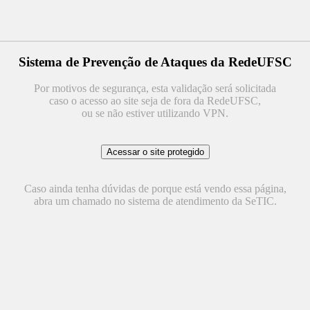
Sistema de Prevenção de Ataques da RedeUFSC
Por motivos de segurança, esta validação será solicitada
caso o acesso ao site seja de fora da RedeUFSC,
ou se não estiver utilizando VPN.
Caso ainda tenha dúvidas de porque está vendo essa página,
abra um chamado no sistema de atendimento da SeTIC.