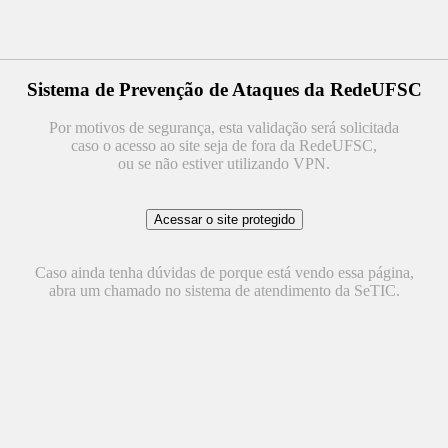
Sistema de Prevenção de Ataques da RedeUFSC
Por motivos de segurança, esta validação será solicitada
caso o acesso ao site seja de fora da RedeUFSC,
ou se não estiver utilizando VPN.
Caso ainda tenha dúvidas de porque está vendo essa página,
abra um chamado no sistema de atendimento da SeTIC.