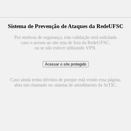
Sistema de Prevenção de Ataques da RedeUFSC
Por motivos de segurança, esta validação será solicitada
caso o acesso ao site seja de fora da RedeUFSC,
ou se não estiver utilizando VPN.
Caso ainda tenha dúvidas de porque está vendo essa página,
abra um chamado no sistema de atendimento da SeTIC.