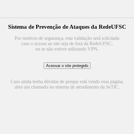
Sistema de Prevenção de Ataques da RedeUFSC
Por motivos de segurança, esta validação será solicitada
caso o acesso ao site seja de fora da RedeUFSC,
ou se não estiver utilizando VPN.
Caso ainda tenha dúvidas de porque está vendo essa página,
abra um chamado no sistema de atendimento da SeTIC.