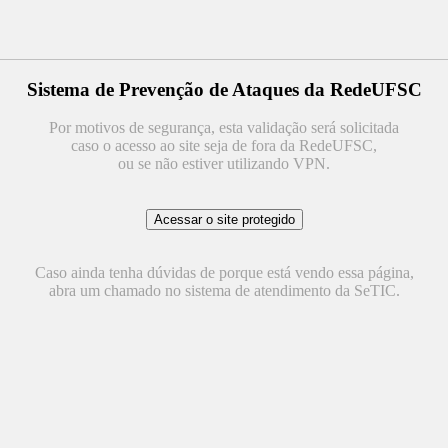
Sistema de Prevenção de Ataques da RedeUFSC
Por motivos de segurança, esta validação será solicitada
caso o acesso ao site seja de fora da RedeUFSC,
ou se não estiver utilizando VPN.
Caso ainda tenha dúvidas de porque está vendo essa página,
abra um chamado no sistema de atendimento da SeTIC.