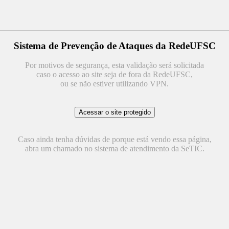
Sistema de Prevenção de Ataques da RedeUFSC
Por motivos de segurança, esta validação será solicitada
caso o acesso ao site seja de fora da RedeUFSC,
ou se não estiver utilizando VPN.
Caso ainda tenha dúvidas de porque está vendo essa página,
abra um chamado no sistema de atendimento da SeTIC.