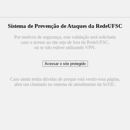
Sistema de Prevenção de Ataques da RedeUFSC
Por motivos de segurança, esta validação será solicitada
caso o acesso ao site seja de fora da RedeUFSC,
ou se não estiver utilizando VPN.
Caso ainda tenha dúvidas de porque está vendo essa página,
abra um chamado no sistema de atendimento da SeTIC.