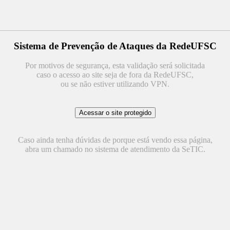
Sistema de Prevenção de Ataques da RedeUFSC
Por motivos de segurança, esta validação será solicitada
caso o acesso ao site seja de fora da RedeUFSC,
ou se não estiver utilizando VPN.
Caso ainda tenha dúvidas de porque está vendo essa página,
abra um chamado no sistema de atendimento da SeTIC.